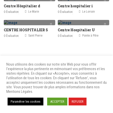
Centre Hôspitalier d
Centre hospitalier i
Le Marin
Le Lorrain
0 Évaluation
0 Évaluation
CENTRE HOSPITALIER S
Centre Hospitalier U
Saint Pierre
Pointe à Pitre
0 Évaluation
0 Évaluation
Nous utilisons des cookies sur notre site Web pour vous offrir
l'expérience la plus pertinente en mémorisant vos préférences et les
visites répétées. En cliquant sur «Accepter», vous consentez à
l'utilisation de tous les cookies. En cliquant sur 'Refuser', vous
acceptez uniquement les cookies nécessaires au fonctionnement du
site. Vous pouvez trouver de plus amples informations dans nos
Mentions Légales.
Paramétrer les cookies
ACCEPTER
REFUSER
Nous
Avis
Mentions Légales & Politique de
contacter
Utilisateurs
Confidentialité