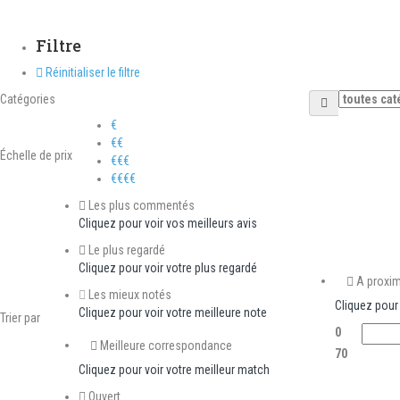
Filtre
Réinitialiser le filtre
Catégories
€
€€
Échelle de prix
€€€
€€€€
Les plus commentés
Cliquez pour voir vos meilleurs avis
Le plus regardé
Cliquez pour voir votre plus regardé
A proxim
Les mieux notés
Cliquez pou
Cliquez pour voir votre meilleure note
Trier par
0
Meilleure correspondance
70
Cliquez pour voir votre meilleur match
Ouvert