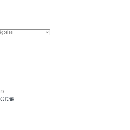
ité
r OBTENIR