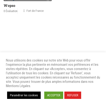
Wopso
Fort de France
0 Évaluation
Nous utilisons des cookies sur notre site Web pour vous offrir
l'expérience la plus pertinente en mémorisant vos préférences et les
visites répétées. En cliquant sur «Accepter», vous consentez à
l'utilisation de tous les cookies. En cliquant sur 'Refuser', vous
acceptez uniquement les cookies nécessaires au fonctionnement du
site. Vous pouvez trouver de plus amples informations dans nos
Mentions Légales.
Paramétrer les cookies
ACCEPTER
REFUSER
Nous
Avis
Mentions Légales & Politique de
contacter
Utilisateurs
Confidentialité