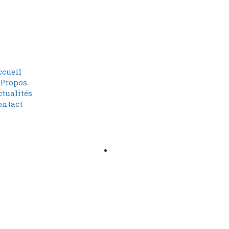
ccueil
 Propos
ctualités
S'identifier
ontact
Ajouter une fiche d'activité