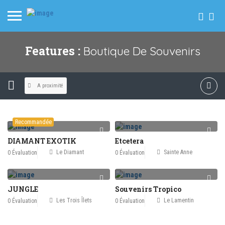
Features :
Boutique De Souvenirs
A proximité
Recommandée
DIAMANT EXOTIK
Etcetera
Le Diamant
Sainte Anne
0 Évaluation
0 Évaluation
JUNGLE
Souvenirs Tropico
Les Trois Îlets
Le Lamentin
0 Évaluation
0 Évaluation